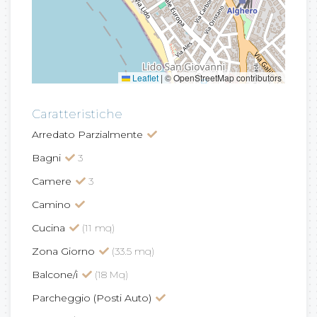
Leaflet
|
© OpenStreetMap contributors
Caratteristiche
Arredato Parzialmente
Bagni
3
Camere
3
Camino
Cucina
(11 mq)
Zona Giorno
(33.5 mq)
Balcone/i
(18 Mq)
Parcheggio (Posti Auto)