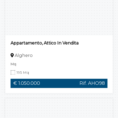
Appartamento, Attico In Vendita
Alghero
Mq
195 Mq
€ 1.050.000
Rif. AHO98