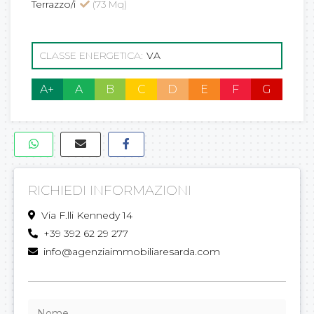
Terrazzo/i
(73 Mq)
CLASSE ENERGETICA:
VA
A+
A
B
C
D
E
F
G
RICHIEDI INFORMAZIONI
Via F.lli Kennedy 14
+39 392 62 29 277
info@agenziaimmobiliaresarda.com