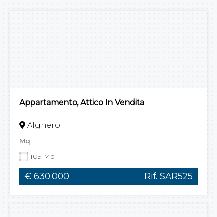
Appartamento, Attico In Vendita
Alghero
Mq
109 Mq
€ 630.000
Rif. SAR525