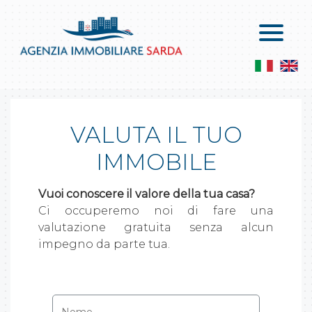
Home
Vendite
Chi Siamo
Appartamenti In Vendita
Servizi
Attici In Vendita
VALUTA IL TUO
Contatti
Le Ville In Vendita
Servizi
IMMOBILE
Locali Commerciali E Capannoni
Lascia Una Richiesta
Vuoi conoscere il valore della tua casa?
Attività Commerciali
Proponi Un Immobile
Ci occuperemo noi di fare una
valutazione gratuita senza alcun
Terreni Agricoli
impegno da parte tua.
Terreni Edificabili