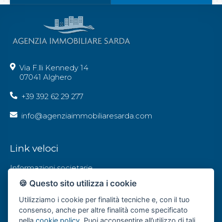
Via F.lli Kennedy 14
07041 Alghero
+39 392 62 29 277
info@agenziaimmobiliaresarda.com
Link veloci
Informazioni societarie
🍪 Questo sito utilizza i cookie
Privacy Policy
Utilizziamo i cookie per finalità tecniche e, con il tuo
Contatti
consenso, anche per altre finalità come specificato
nella
cookie policy
. Puoi acconsentire all’utilizzo di tali