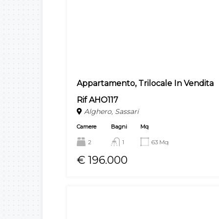
Appartamento, Trilocale In Vendita
Rif AHO117
Alghero, Sassari
Camere
Bagni
Mq
2
1
63 Mq
€ 196.000