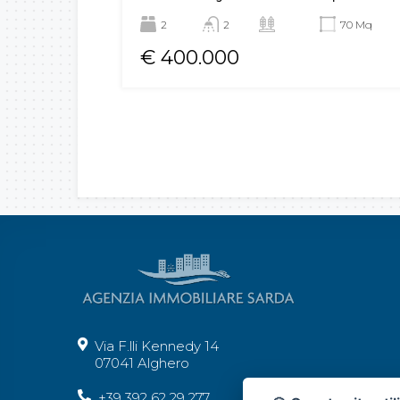
2
2
70 Mq
€ 400.000
Via F.lli Kennedy 14
07041 Alghero
+39 392 62 29 277