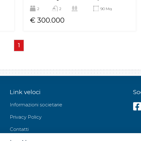
2
2
90 Mq
€ 300.000
1
Link veloci
So
Informazioni societarie
Privacy Policy
Contatti