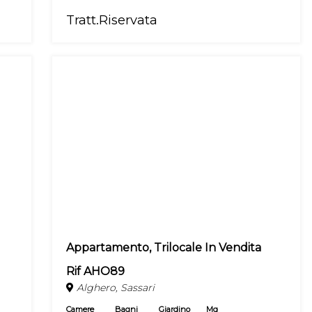
Tratt.Riservata
Appartamento, Trilocale In Vendita
Rif AHO89
Alghero, Sassari
Camere
Bagni
Giardino
Mq