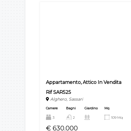
Appartamento, Attico In Vendita
Rif SAR525
Alghero, Sassari
Camere
Bagni
Giardino
Mq
3
2
109 Mq
€ 630.000