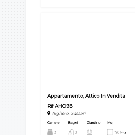
Appartamento, Attico In Vendita
Rif AHO98
Alghero, Sassari
Camere
Bagni
Giardino
Mq
3
3
195 Mq