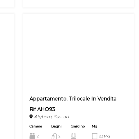
Appartamento, Trilocale In Vendita
Rif AHO93
Alghero, Sassari
Camere
Bagni
Giardino
Mq
2
2
83 Mq