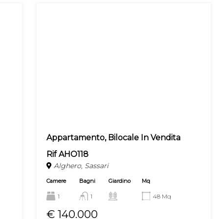
Appartamento, Bilocale In Vendita
Rif AHO118
Alghero, Sassari
Camere
Bagni
Giardino
Mq
1
1
48 Mq
€ 140.000