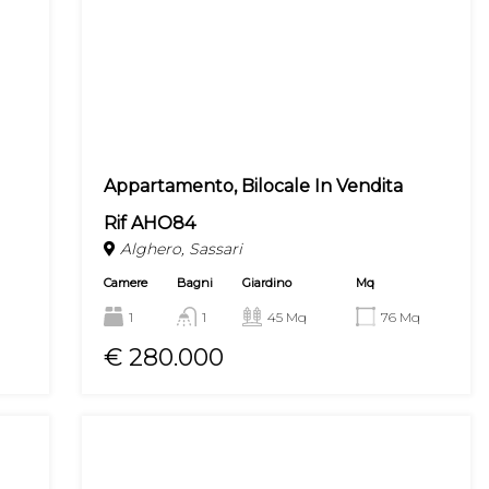
Appartamento, Bilocale In Vendita
Rif AHO84
Alghero, Sassari
Camere
Bagni
Giardino
Mq
1
1
45 Mq
76 Mq
€ 280.000