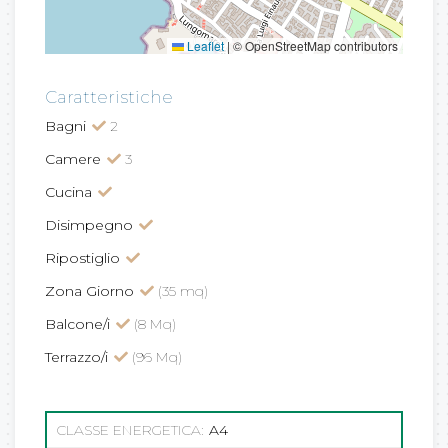
Leaflet
|
© OpenStreetMap contributors
Caratteristiche
Bagni
2
Camere
3
Cucina
Disimpegno
Ripostiglio
Zona Giorno
(35 mq)
Balcone/i
(8 Mq)
Terrazzo/i
(96 Mq)
CLASSE ENERGETICA:
A4