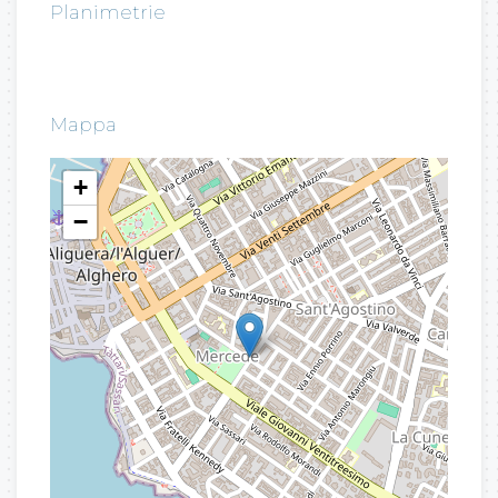
Planimetrie
Mappa
+
−