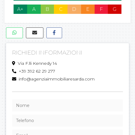
A+
A
B
C
D
E
F
G
RICHIEDI INFORMAZIONI
Via F.lli Kennedy 14
+39 392 62 29 277
info@agenziaimmobiliaresarda.com