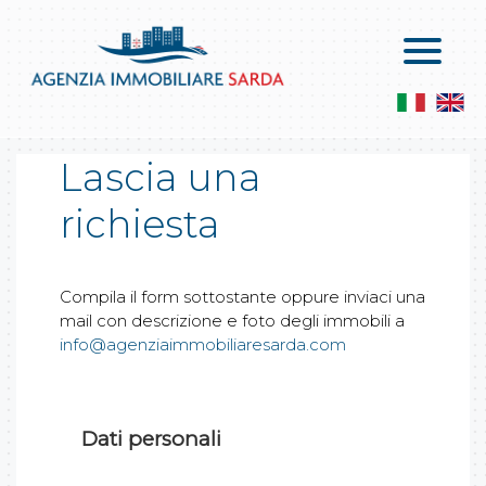
Home
Vendite
Chi Siamo
Appartamenti In Vendita
Servizi
Attici In Vendita
Lascia una
richiesta
Contatti
Le Ville In Vendita
Servizi
Locali Commerciali E Capannoni
Lascia Una Richiesta
Compila il form sottostante oppure inviaci una
Attività Commerciali
Proponi Un Immobile
mail con descrizione e foto degli immobili a
info@agenziaimmobiliaresarda.com
Terreni Agricoli
Terreni Edificabili
Dati personali