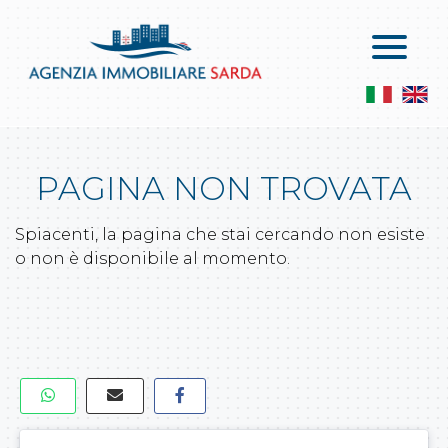
Home
Vendite
Chi Siamo
Appartamenti In Vendita
Servizi
Attici In Vendita
PAGINA NON TROVATA
Contatti
Le Ville In Vendita
Servizi
Spiacenti, la pagina che stai cercando non esiste
Locali Commerciali E Capannoni
Lascia Una Richiesta
o non è disponibile al momento.
Attività Commerciali
Proponi Un Immobile
Terreni Agricoli
Terreni Edificabili