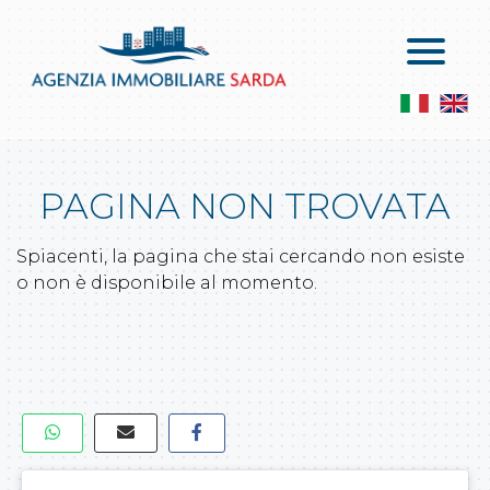
Home
Vendite
Chi Siamo
Appartamenti In Vendita
Servizi
Attici In Vendita
PAGINA NON TROVATA
Contatti
Le Ville In Vendita
Servizi
Spiacenti, la pagina che stai cercando non esiste
Locali Commerciali E Capannoni
Lascia Una Richiesta
o non è disponibile al momento.
Attività Commerciali
Proponi Un Immobile
Terreni Agricoli
Terreni Edificabili