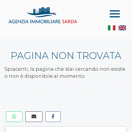
Home
Vendite
Chi Siamo
Appartamenti In Vendita
Servizi
Attici In Vendita
PAGINA NON TROVATA
Contatti
Le Ville In Vendita
Servizi
Spiacenti, la pagina che stai cercando non esiste
Locali Commerciali E Capannoni
Lascia Una Richiesta
o non è disponibile al momento.
Attività Commerciali
Proponi Un Immobile
Terreni Agricoli
Terreni Edificabili