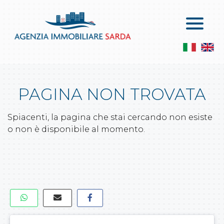
Home
Vendite
Chi Siamo
Appartamenti In Vendita
Servizi
Attici In Vendita
PAGINA NON TROVATA
Contatti
Le Ville In Vendita
Servizi
Spiacenti, la pagina che stai cercando non esiste
Locali Commerciali E Capannoni
Lascia Una Richiesta
o non è disponibile al momento.
Attività Commerciali
Proponi Un Immobile
Terreni Agricoli
Terreni Edificabili