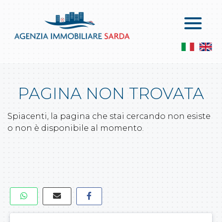
Home
Vendite
Chi Siamo
Appartamenti In Vendita
Servizi
Attici In Vendita
PAGINA NON TROVATA
Contatti
Le Ville In Vendita
Servizi
Spiacenti, la pagina che stai cercando non esiste
Locali Commerciali E Capannoni
Lascia Una Richiesta
o non è disponibile al momento.
Attività Commerciali
Proponi Un Immobile
Terreni Agricoli
Terreni Edificabili