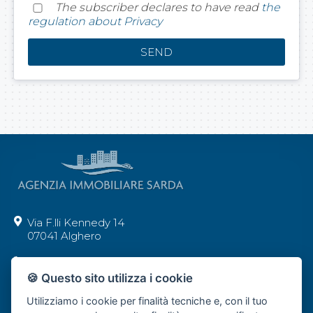
The subscriber declares to have read
the
regulation about Privacy
Via F.lli Kennedy 14
07041 Alghero
+39 392 62 29 277
🍪 Questo sito utilizza i cookie
info@agenziaimmobiliaresarda.com
Utilizziamo i cookie per finalità tecniche e, con il tuo