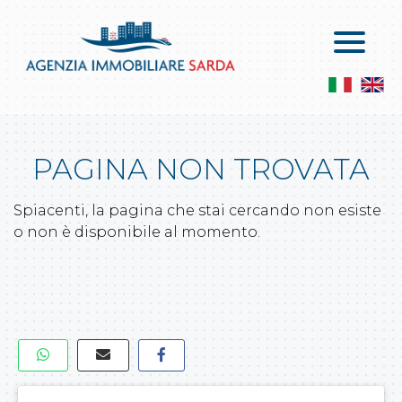
Home
Buy
Who We Are
Apartments On Sale
Services
Penthouses On Sale
PAGINA NON TROVATA
Contacts
The Villas On Sale
Services
Spiacenti, la pagina che stai cercando non esiste
Commercial Properties And Warehouses
Leaves A Request
o non è disponibile al momento.
Commercial Activities
Propose A Property
Agricultural Land
Building Land