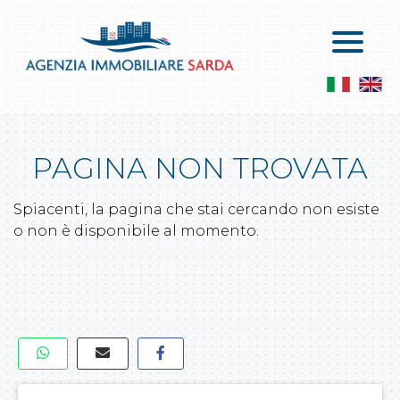
Home
Buy
Who We Are
Apartments On Sale
Services
Penthouses On Sale
PAGINA NON TROVATA
Contacts
The Villas On Sale
Services
Spiacenti, la pagina che stai cercando non esiste
Commercial Properties And Warehouses
Leaves A Request
o non è disponibile al momento.
Commercial Activities
Propose A Property
Agricultural Land
Building Land