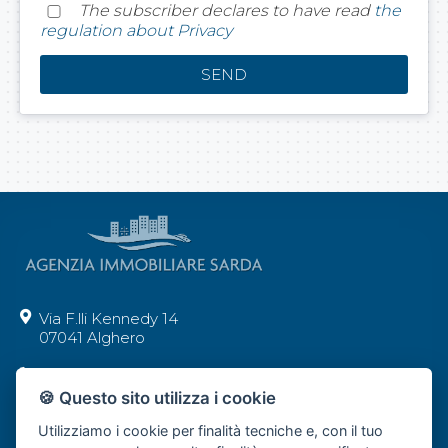
The subscriber declares to have read
the
regulation about Privacy
Via F.lli Kennedy 14
07041 Alghero
+39 392 62 29 277
🍪 Questo sito utilizza i cookie
info@agenziaimmobiliaresarda.com
Utilizziamo i cookie per finalità tecniche e, con il tuo