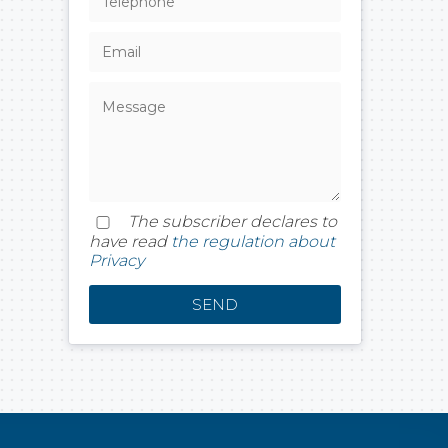
The subscriber declares to
have read
the regulation about
Privacy